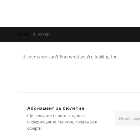
HOME
VASKO
It seems we can't find what you're looking for.
Абонамент за бюлетин
Ще получите цялата актуална
информация за събития, продажби и
оферти.