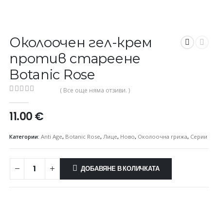
Околоочен гел-крем
против стареене
Botanic Rose
( Все още няма отзиви. )
0
out of 5
11.00
€
Категории:
Anti Age
,
Botanic Rose
,
Лице
,
Ново
,
Околоочна грижа
,
Серии
ДОБАВЯНЕ В КОЛИЧКАТА