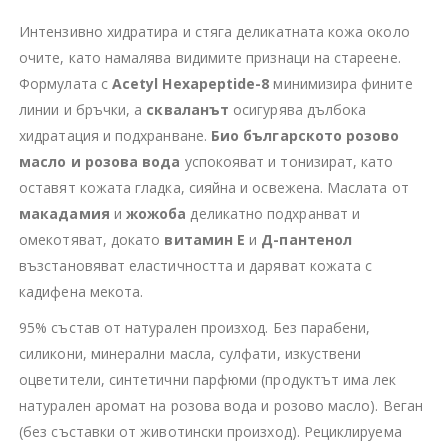
Интензивно хидратира и стяга деликатната кожа около
очите, като намалява видимите признаци на стареене.
Формулата с
Acetyl Hexapeptide-8
минимизира фините
линии и бръчки, а
скваланът
осигурява дълбока
хидратация и подхранване.
Био българското розово
масло и розова вода
успокояват и тонизират, като
оставят кожата гладка, сияйна и освежена. Маслата от
макадамия
и
жожоба
деликатно подхранват и
омекотяват, докато
витамин Е
и
Д-пантенол
възстановяват еластичността и даряват кожата с
кадифена мекота.
95% състав от натурален произход. Без парабени,
силикони, минерални масла, сулфати, изкуствени
оцветители, синтетични парфюми (продуктът има лек
натурален аромат на розова вода и розово масло). Веган
(без съставки от животински произход). Рециклируема