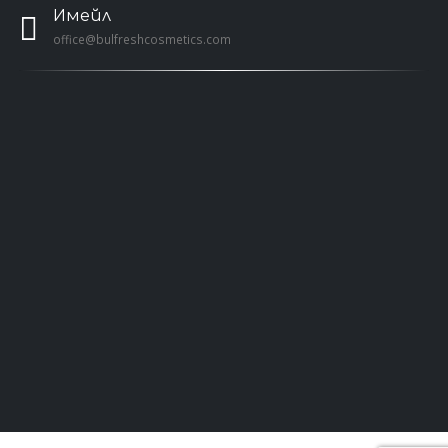
Имейл
office@bulfreshcosmetics.com