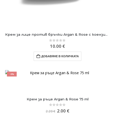
Крем за лице против бръчки Argan & Rose с коензим Q10 50 ml
0
out of 5
10.00
€
ДОБАВЯНЕ В КОЛИЧКАТА
-9%
Крем за ръце Argan & Rose 75 ml
Original
Текущата
0
out of 5
2.00
€
2.20
€
price
цена