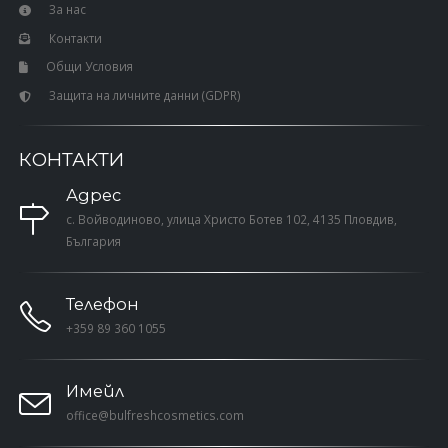
За нас
Контакти
Общи Условия
Защита на личните данни (GDPR)
КОНТАКТИ
Адрес
с. Войводиново, улица Христо Ботев 102, 4135 Пловдив,
България
Телефон
+359 89 360 1055
Имейл
office@bulfreshcosmetics.com