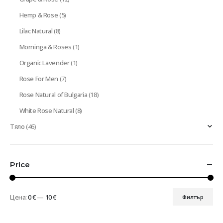
Hemp & Rose
(5)
Lilac Natural
(8)
Morninga & Roses
(1)
Organic Lavender
(1)
Rose For Men
(7)
Rose Natural of Bulgaria
(18)
White Rose Natural
(8)
Тяло
(46)
Price
Цена:
0 €
—
10 €
Филтър
Минимална
Максимална
цена
цена