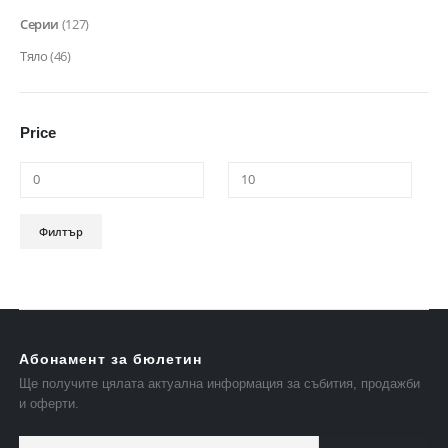
Серии
(127)
Тяло
(46)
Price
Минимална
Максимална
Филтър
цена
цена
Абонамент за бюлетин
Ще получите цялата актуална информация за събития, продажби
и оферти.