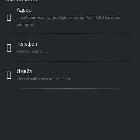
Адрес
с. Войводиново, улица Христо Ботев 102, 4135 Пловдив,
България
Телефон
+359 89 360 1055
Имейл
office@bulfreshcosmetics.com