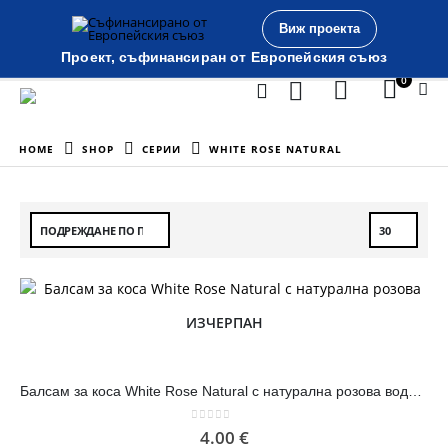
Виж проекта
Проект, съфинансиран от Европейския съюз
0
HOME
SHOP
СЕРИИ
WHITE ROSE NATURAL
ИЗЧЕРПАН
Балсам за коса White Rose Natural с натурална розова вода 300 ml
0
out of 5
4.00
€