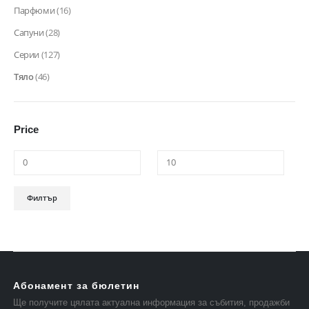
Парфюми
(16)
Сапуни
(28)
Серии
(127)
Тяло
(46)
Price
Минимална
Максимална
Филтър
цена
цена
Абонамент за бюлетин
Ще получите цялата актуална информация за събития, продажби