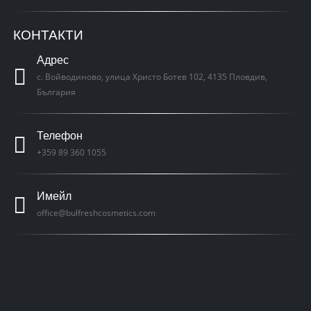
КОНТАКТИ
Адрес
с. Войводиново, улица Христо Ботев 102, 4135 Пловдив,
България
Телефон
+359 89 360 1055
Имейл
office@bulfreshcosmetics.com