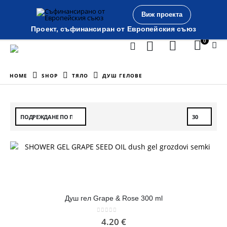
Виж проекта
Проект, съфинансиран от Европейския съюз
0
HOME
SHOP
ТЯЛО
ДУШ ГЕЛОВЕ
Душ гел Grape & Rose 300 ml
0
out of 5
4.20
€