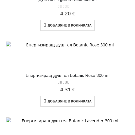
0
out of 5
4.20
€
ДОБАВЯНЕ В КОЛИЧКАТА
Енергизиращ душ гел Botanic Rose 300 ml
5.00
out of 5
4.31
€
ДОБАВЯНЕ В КОЛИЧКАТА