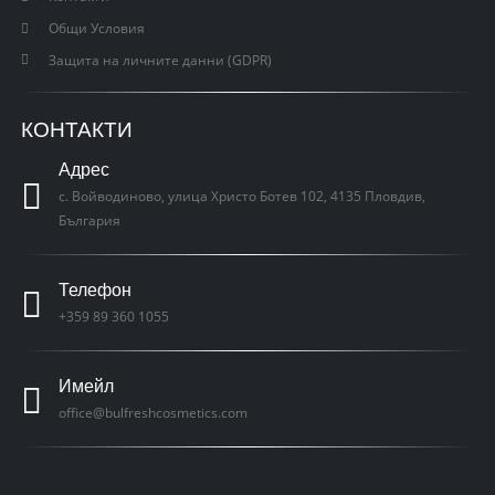
Общи Условия
Защита на личните данни (GDPR)
КОНТАКТИ
Адрес
с. Войводиново, улица Христо Ботев 102, 4135 Пловдив,
България
Телефон
+359 89 360 1055
Имейл
office@bulfreshcosmetics.com