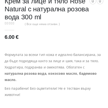
Крем за лице и тяло Rose
Natural с натурална розова
вода 300 ml
( Все още няма отзиви. )
0
out of 5
6.00
€
Формулата за всеки тип кожа е идеално балансирана, за
да бъде подходяща както за лице и шия, така и за тяло.
Хидратира, подхранва и омекотява. Обогатен с
натуралнa розовa вода, кокосово масло, бадемово
масло.
Без парабени! Без оцветители! Не е тестван върху
животни!