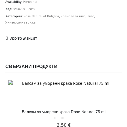
Availability:
Изчерпан
Код:
3800225102049
Категории:
Rose Natural of Bulgaria
,
Кремове за тяло
,
Тяло
,
Универсална грижа
ADD TO WISHLIST
СВЪРЗАНИ ПРОДУКТИ
Балсам за уморени крака Rose Natural 75 ml
0
out of 5
2.50
€