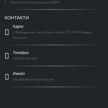
Защита на личните данни (GDPR)
КОНТАКТИ
Адрес
с. Войводиново, улица Христо Ботев 102, 4135 Пловдив,
България
Телефон
+359 89 360 1055
Имейл
office@bulfreshcosmetics.com