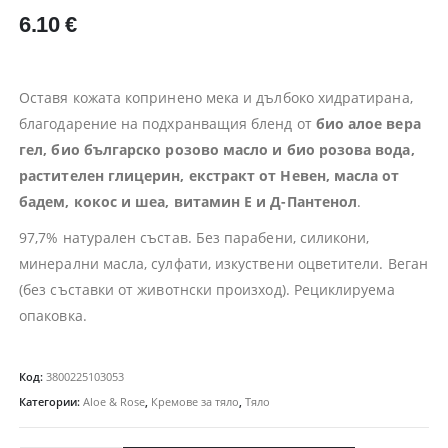
6.10
€
Оставя кожата копринено мека и дълбоко хидратирана,
благодарение на подхранващия бленд от
био алое вера
гел, био българско розово масло и
био розова вода,
растителен глицерин, екстракт от Невен, масла от
бадем, кокос и шеа, витамин Е и Д-Пантенол
.
97,7% натурален състав. Без парабени, силикони,
минерални масла, сулфати, изкуствени оцветители. Веган
(без съставки от животнски произход). Рециклируема
опаковка.
Код:
3800225103053
Категории:
Aloe & Rose
,
Кремове за тяло
,
Тяло